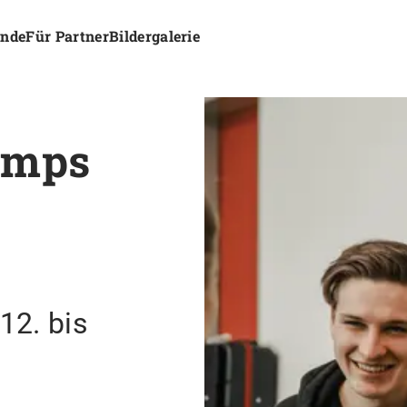
ende
Für Partner
Bildergalerie
amps
2. bis