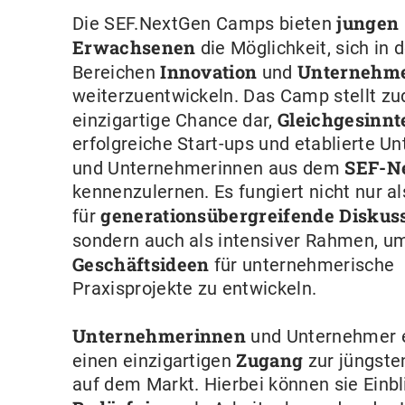
jungen
Die SEF.NextGen Camps bieten
Erwachsenen
die Möglichkeit, sich in 
Innovation
Unternehm
Bereichen
und
weiterzuentwickeln. Das Camp stellt z
Gleichgesinn
einzigartige Chance dar,
erfolgreiche Start-ups und etablierte U
SEF-N
und Unternehmerinnen aus dem
kennenzulernen. Es fungiert nicht nur a
generationsübergreifende Diskus
für
sondern auch als intensiver Rahmen, 
Geschäftsideen
für unternehmerische
Praxisprojekte zu entwickeln.
Unternehmerinnen
und Unternehmer e
Zugang
einen einzigartigen
zur jüngste
auf dem Markt. Hierbei können sie Einbl