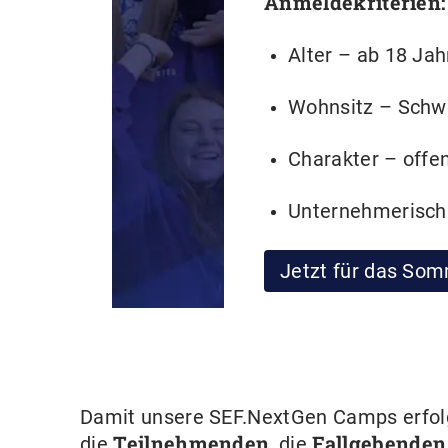
Anmeldekriterien:
Alter – ab 18 Jah
Wohnsitz – Schw
Charakter – offen
Unternehmerisch 
Jetzt für das S
Damit unsere SEF.NextGen Camps erfolg
Teilnehmenden
Fallgebenden
die
, die