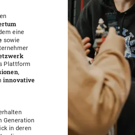
den
ertum
udem eine
te
sowie
nternehmer
etzwerk
ls Plattform
sionen
,
innovative
um
rhalten
n Generation
ick in deren