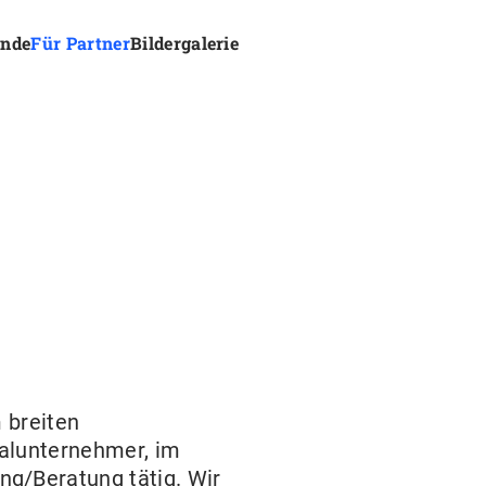
ende
Für Partner
Bildergalerie
 breiten
alunternehmer, im
g/Beratung tätig. Wir